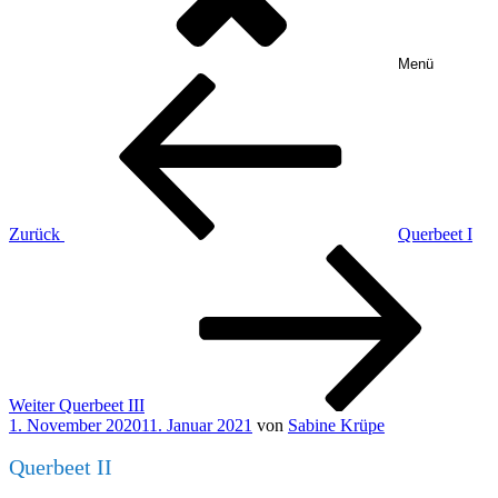
Menü
Beitragsnavigation
Vorheriger
Beitrag
Zurück
Querbeet I
Nächster
Beitrag
Weiter
Querbeet III
Veröffentlicht
1. November 2020
11. Januar 2021
von
Sabine Krüpe
am
Querbeet II