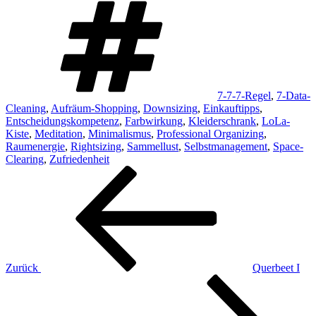
7-7-7-Regel
,
7-Data-
Cleaning
,
Aufräum-Shopping
,
Downsizing
,
Einkauftipps
,
Entscheidungskompetenz
,
Farbwirkung
,
Kleiderschrank
,
LoLa-
Kiste
,
Meditation
,
Minimalismus
,
Professional Organizing
,
Raumenergie
,
Rightsizing
,
Sammellust
,
Selbstmanagement
,
Space-
Clearing
,
Zufriedenheit
Beitragsnavigation
Vorheriger
Beitrag
Zurück
Querbeet I
Nächster
Beitrag