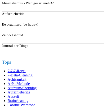
Minimalismus - Weniger ist mehr!?
Aufschieberitis
Be organized, be happy!
Zeit & Geduld
Journal der Dinge
Tops
7-7-7-Regel
7-Data-Cleaning
Achtsamkeit
ArPa-Methode
Aufräum-Shopping
Aufschieberitis
Auszeit
Braincleaning
Capsule Wardrobe