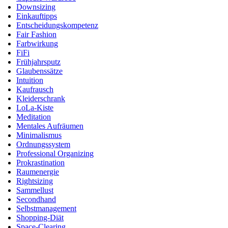
Downsizing
Einkauftipps
Entscheidungskompetenz
Fair Fashion
Farbwirkung
FiFi
Frühjahrsputz
Glaubenssätze
Intuition
Kaufrausch
Kleiderschrank
LoLa-Kiste
Meditation
Mentales Aufräumen
Minimalismus
Ordnungssystem
Professional Organizing
Prokrastination
Raumenergie
Rightsizing
Sammellust
Secondhand
Selbstmanagement
Shopping-Diät
Space-Clearing