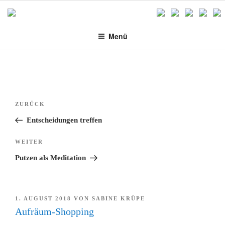
Zum
Inhalt
springen
Menü
Beitragsnavigation
Vorheriger
ZURÜCK
Beitrag
Entscheidungen treffen
Nächster
WEITER
Beitrag
Putzen als Meditation
VERÖFFENTLICHT
1. AUGUST 2018
VON
SABINE KRÜPE
AM
Aufräum-Shopping