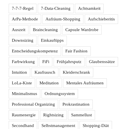
7-7-7-Regel
7-Data-Cleaning
Achtsamkeit
ArPa-Methode
Aufräum-Shopping
Aufschieberitis
Auszeit
Braincleaning
Capsule Wardrobe
Downsizing
Einkauftipps
Entscheidungskompetenz
Fair Fashion
Farbwirkung
FiFi
Frühjahrsputz
Glaubenssätze
Intuition
Kaufrausch
Kleiderschrank
LoLa-Kiste
Meditation
Mentales Aufräumen
Minimalismus
Ordnungssystem
Professional Organizing
Prokrastination
Raumenergie
Rightsizing
Sammellust
Secondhand
Selbstmanagement
Shopping-Diät