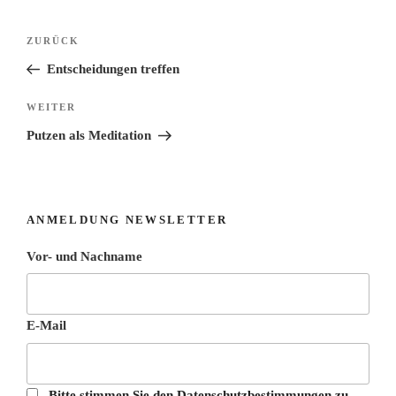
Beitragsnavigation
Vorheriger
ZURÜCK
Beitrag
Entscheidungen treffen
Nächster
WEITER
Beitrag
Putzen als Meditation
ANMELDUNG NEWSLETTER
Vor- und Nachname
E-Mail
Bitte stimmen Sie den Datenschutzbestimmungen zu.