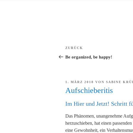
Zum
Inhalt
springen
Beitragsnavigation
Vorheriger
ZURÜCK
Beitrag
Be organized, be happy!
VERÖFFENTLICHT
1. MÄRZ 2018
VON
SABINE KRÜ
AM
Aufschieberitis
Im Hier und Jetzt! Schritt fü
Das Phänomen, unangenehme Aufgab
herzuschieben, hat einen passenden 
eine Gewohnheit, ein Verhaltensmus