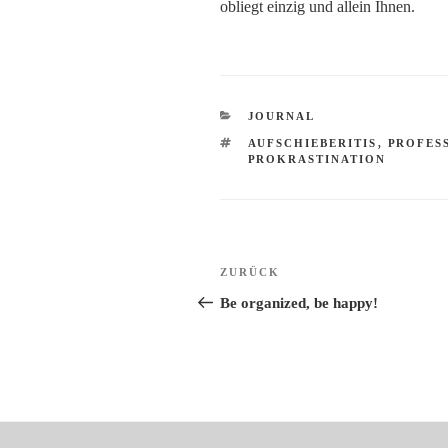
obliegt einzig und allein Ihnen.
KATEGORIEN
JOURNAL
SCHLAGWÖRTER
AUFSCHIEBERITIS
,
PROFES
PROKRASTINATION
Beitragsnavigation
Vorheriger
ZURÜCK
Beitrag
Be organized, be happy!