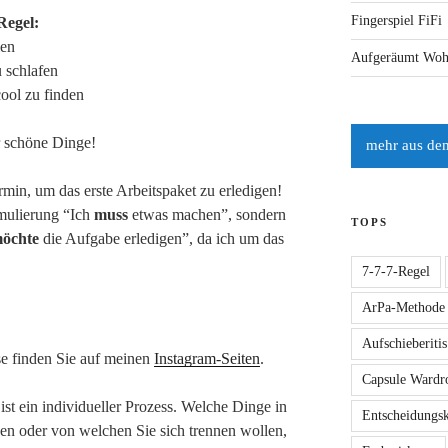
Fingerspiel FiFi
Regel:
len
Aufgeräumt Woh
u schlafen
cool zu finden
ür schöne Dinge!
rmin, um das erste Arbeitspaket zu erledigen!
rmulierung “Ich
muss
etwas machen”, sondern
TOPS
öchte
die Aufgabe erledigen”, da ich um das
7-7-7-Regel
ArPa-Methode
Aufschieberitis
e finden Sie auf meinen
Instagram-Seiten
.
Capsule Wardr
ist ein individueller Prozess. Welche Dinge in
Entscheidungs
en oder von welchen Sie sich trennen wollen,