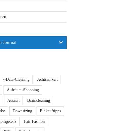
nen
Journal
7-Data-Cleaning
Achtsamkeit
Aufräum-Shopping
Auszeit
Braincleaning
obe
Downsizing
Einkauftipps
kompetenz
Fair Fashion