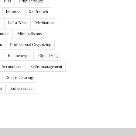
FiFi
Frühjahrsputz
Intuition
Kaufrausch
LoLa-Kiste
Meditation
äumen
Minimalismus
m
Professional Organizing
Raumenergie
Rightsizing
Secondhand
Selbstmanagement
Space-Clearing
nt
Zufriedenheit