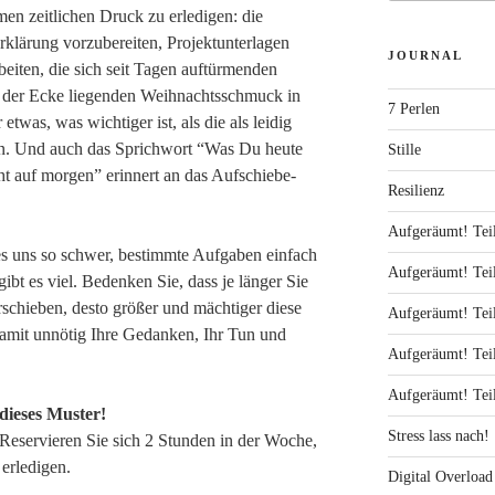
men zeitlichen Druck zu erledigen: die
rklärung vorzubereiten, Projektunterlagen
JOURNAL
iten, die sich seit Tagen auftürmenden
 der Ecke liegenden Weihnachtsschmuck in
7 Perlen
etwas, was wichtiger ist, als die als leidig
n. Und auch das Sprichwort “Was Du heute
Stille
ht auf morgen” erinnert an das Aufschiebe-
Resilienz
Aufgeräumt! Teil
 es uns so schwer, bestimmte Aufgaben einfach
Aufgeräumt! Teil
ibt es viel. Bedenken Sie, dass je länger Sie
schieben, desto größer und mächtiger diese
Aufgeräumt! Teil
mit unnötig Ihre Gedanken, Ihr Tun und
Aufgeräumt! Tei
Aufgeräumt! Tei
dieses Muster!
Stress lass nach!
 Reservieren Sie sich 2 Stunden in der Woche,
erledigen.
Digital Overload