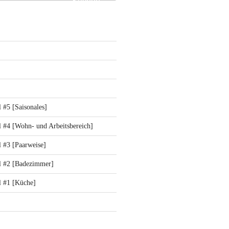
Suchen
 #5 [Saisonales]
 #4 [Wohn- und Arbeitsbereich]
 #3 [Paarweise]
l #2 [Badezimmer]
l #1 [Küche]