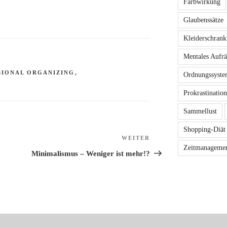
Farbwirkung
Glaubenssätze
Kleiderschrank
Mentales Aufr
SIONAL ORGANIZING
,
Ordnungssyste
Prokrastination
Sammellust
Shopping-Diät
WEITER
Nächster
Zeitmanageme
Beitrag
Minimalismus – Weniger ist mehr!?